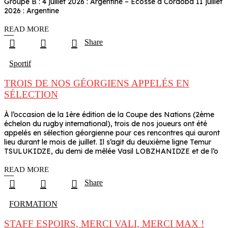
Groupe B : 4 juillet 2026 : Argentine – Ecosse à Cordoba 11 juillet
2026 : Argentine
READ MORE
Share
Sportif
TROIS DE NOS GÉORGIENS APPELÉS EN
SÉLECTION
À l’occasion de la 1ère édition de la Coupe des Nations (2ème
échelon du rugby international), trois de nos joueurs ont été
appelés en sélection géorgienne pour ces rencontres qui auront
lieu durant le mois de juillet. Il s’agit du deuxième ligne Temur
TSULUKIDZE, du demi de mêlée Vasil LOBZHANIDZE et de l’o
READ MORE
Share
FORMATION
STAFF ESPOIRS, MERCI VALI, MERCI MAX !