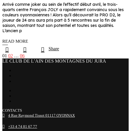
Arrivé comme joker au sein de l’effectif début avril, le trois-
quarts centre François JOLY a rapidement convaincu sous les
couleurs oyonnaxiennes ! Alors qu’il découvrait la PRO D2, le
joueur de 24 ans aura pris part à 5 rencontres sur la fin de
saison, montrant tout son potentiel et toutes ses qualités.
L’ancien p
READ MORE
Share
Pagination
01
02
…
06
LE CLUB DE L’AIN DES MONTAGNES DU JURA
des
facebook
x
instagram
publications
tiktok
youtube
linkedin
CONTACTS
4 Rue Raymond Tissot 01117 OYONNAX
+33 4 74 81 67 77