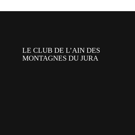
LE CLUB DE L’AIN DES
MONTAGNES DU JURA
facebook
x
instagram
tiktok
youtube
linkedin