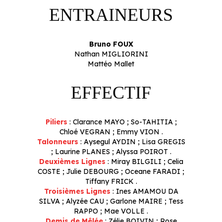
ENTRAINEURS
Bruno FOUX
Nathan MIGLIORINI
Mattéo Mallet
EFFECTIF
Piliers
: Clarance MAYO ; So-TAHITIA ;
Chloé VEGRAN ; Emmy VION .
Talonneurs
: Aysegul AYDIN ; Lisa GREGIS
; Laurine PLANES ; Alyssa POIROT .
Deuxièmes Lignes
: Miray BILGILI ; Celia
COSTE ; Julie DEBOURG ; Oceane FARADI ;
Tiffany FRICK .
Troisièmes Lignes
: Ines AMAMOU DA
SILVA ; Alyzée CAU ; Garlone MAIRE ; Tess
RAPPO ; Mae VOLLE .
Demis de Mêlée
: Zélie BOIVIN ; Rose