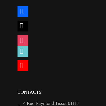
facebook
x
instagram
tiktok
youtube
linkedin
CONTACTS
4 Rue Raymond Tissot 01117