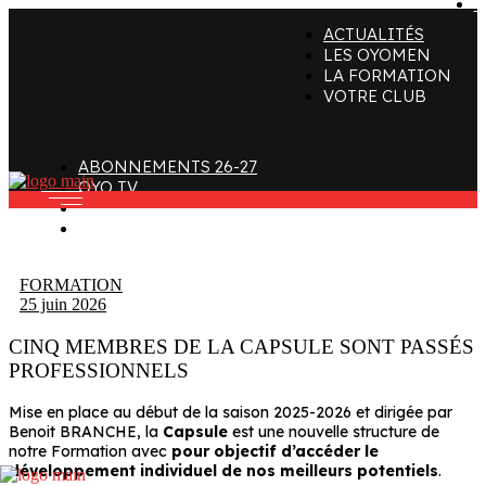
C
ACTUALITÉS
ffectif
Organigramme
Clubs de supporters
LES OYOMEN
LA FORMATION
taff
Contact
Devenir bénévole
VOTRE CLUB
alendrier et Résultats
L’histoire des Oyomen
Club SMOBY
Classement
Anciens Oyomen
ABONNEMENTS 26-27
Stade Charles-Mathon
OYO TV
FAN ZONE
Oyomen Factory
CONTACT
otre territoire
FORMATION
25 juin 2026
CINQ MEMBRES DE LA CAPSULE SONT PASSÉS
PROFESSIONNELS
Mise en place au début de la saison 2025-2026 et dirigée par
Benoit BRANCHE, la
Capsule
est une nouvelle structure de
notre Formation avec
pour objectif d’accéder le
développement individuel de nos meilleurs potentiels
.