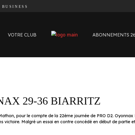
|
BUSINESS
Organigramme
Contact
L’histoire des Oyomen
VOTRE CLUB
ABONNEMENTS 26
Anciens Oyomen
Stade Charles-Mathon
Oyomen Factory
Notre territoire
Organigramme
Contact
L’histoire des Oyomen
NAX 29-36 BIARRITZ
Anciens Oyomen
Stade Charles-Mathon
 Mathon, pour le compte de la 22ème journée de PRO D2. Oyonnax Ru
Oyomen Factory
s victoire. Malgré un essai en contre concédé en début de partie et
Notre territoire