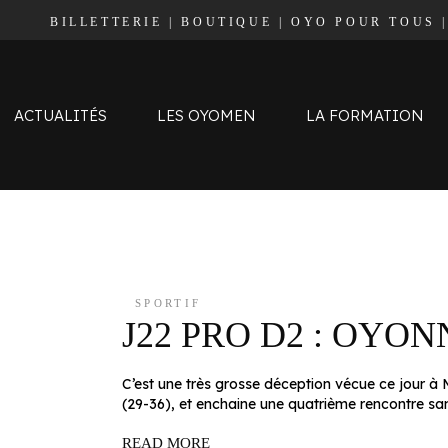
BILLETTERIE
|
BOUTIQUE
|
OYO POUR TOUS
Effectif
Staff
Calendrier et Résultats
ACTUALITÉS
LES OYOMEN
LA FORMATION
Classement
Effectif
Staff
Calendrier et Résultats
SPORTIF
J22 PRO D2 : OYON
Classement
C’est une très grosse déception vécue ce jour à
(29-36), et enchaine une quatrième rencontre san
READ MORE