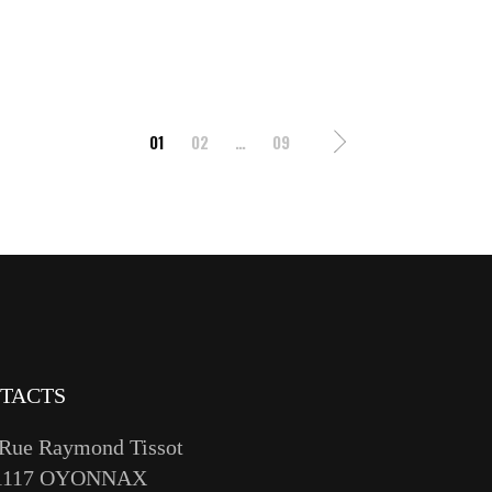
01
02
…
09
TACTS
 Rue Raymond Tissot
1117 OYONNAX