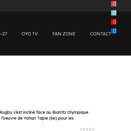
instagram
tiktok
Clubs de supporters
youtube
Devenir bénévole
linkedin
Club SMOBY
-27
OYO TV
FAN ZONE
CONTACT
Clubs de supporters
Devenir bénévole
Club SMOBY
gby s’est incliné face au Biarritz Olympique
 l’oeuvre de Yohan Tapie (6e) pour les
SHARE