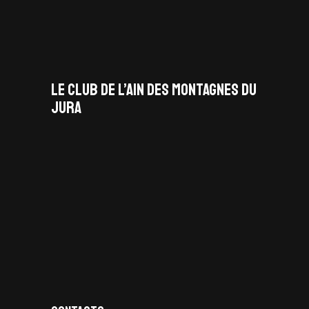
LE CLUB DE L’AIN DES MONTAGNES DU
JURA
facebook
x
instagram
tiktok
youtube
linkedin