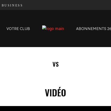
|
BUSINESS
Organigramme
Contact
L’histoire des Oyomen
VOTRE CLUB
ABONNEMENTS 26
Anciens Oyomen
Stade Charles-Mathon
Oyomen Factory
Notre territoire
Organigramme
VS
Contact
L’histoire des Oyomen
Anciens Oyomen
VIDÉO
Stade Charles-Mathon
Oyomen Factory
Notre territoire