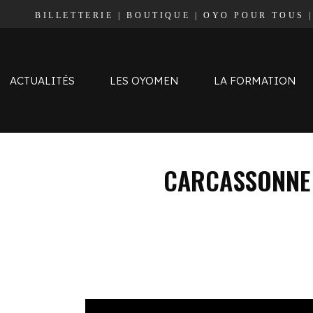
BILLETTERIE
|
BOUTIQUE
|
OYO POUR TOUS
Effectif
Staff
Calendrier et Résultats
ACTUALITÉS
LES OYOMEN
LA FORMATION
Classement
Effectif
CARCASSONNE
Staff
Calendrier et Résultats
Classement