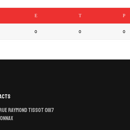
E
T
P
0
0
0
ACTS
Rue Raymond Tissot 01117
YONNAX