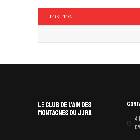
POSITION
LE CLUB DE L’AIN DES
CONT
MONTAGNES DU JURA
4 
facebook
O
x