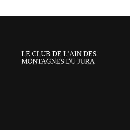
LE CLUB DE L’AIN DES
MONTAGNES DU JURA
facebook
x
instagram
tiktok
youtube
linkedin