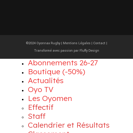
©2024 Oyonnax Rugby |
Mentions Légales
|
Contact
|
Transformé avec passion par
Fluffy Design
Abonnements 26-27
Boutique (-50%)
Actualités
Oyo TV
Les Oyomen
Effectif
Staff
Calendrier et Résultats