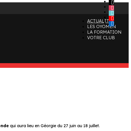
x
instagram
tiktok
youtube
ACTUALITÉS
linkedin
LES OYOMEN
LA FORMATION
VOTRE CLUB
onde
qui aura lieu en Géorgie du 27 juin au 18 juillet.