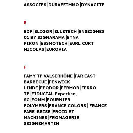
ASSOCIES⎥DURAFFIMMO⎥DYNACITE
E
EDF⎥ELIGOR⎥ELLETECH⎥ENSEIGNES
01 BY SIGNARAMA⎥ETNA
PIRON⎥ESSMOTECH⎥EURL CURT
NICOLAS⎥EUROVIA
F
FAMY TP VALSERHÔNE⎥FAR EAST
BARBECUE⎥FENWICK
LINDE⎥FEODOR⎥FERMOB⎥FERRO
TP⎥FIDUCIAL Expertise,
SC⎥FOMM⎥FOURNIER
POLYMERS⎥FRANCE COLORS⎥ FRANCE
PARE-BRISE⎥FROID ET
MACHINES⎥FROMAGERIE
SEIGNEMARTIN