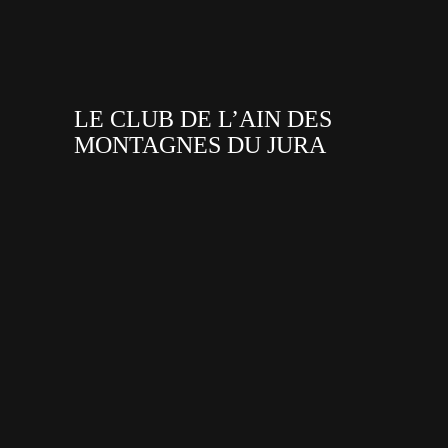
LE CLUB DE L’AIN DES
MONTAGNES DU JURA
facebook
x
instagram
tiktok
youtube
linkedin