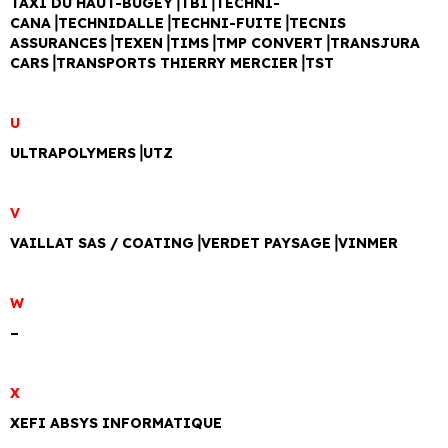
TAXI DU HAUT-BUGEY⎥TBI⎥TECHNI-
CANA⎥TECHNIDALLE⎥TECHNI-FUITE⎥TECNIS
ASSURANCES⎥TEXEN⎥TIMS⎥TMP CONVERT⎥TRANSJURA
CARS⎥TRANSPORTS THIERRY MERCIER⎥TST
U
ULTRAPOLYMERS⎥UTZ
V
VAILLAT SAS / COATING⎥VERDET PAYSAGE⎥VINMER
W
–
X
XEFI ABSYS INFORMATIQUE