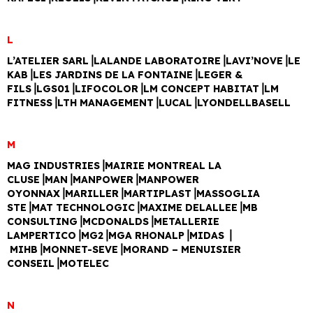
L
L’ATELIER SARL⎥LALANDE LABORATOIRE⎥LAVI’NOVE⎥LE
KAB⎥LES JARDINS DE LA FONTAINE⎥LEGER &
FILS⎥LGS01⎥LIFOCOLOR⎥LM CONCEPT HABITAT⎥LM
FITNESS⎥LTH MANAGEMENT⎥LUCAL⎥LYONDELLBASELL
M
MAG INDUSTRIES⎥MAIRIE MONTREAL LA
CLUSE⎥MAN⎥MANPOWER⎥MANPOWER
OYONNAX⎥MARILLER⎥MARTIPLAST⎥MASSOGLIA
STE⎥MAT TECHNOLOGIC⎥MAXIME DELALLEE⎥MB
CONSULTING⎥MCDONALDS⎥METALLERIE
LAMPERTICO⎥MG2⎥MGA RHONALP⎥MIDAS ⎥
MIHB⎥MONNET-SEVE⎥MORAND – MENUISIER
CONSEIL⎥MOTELEC
N