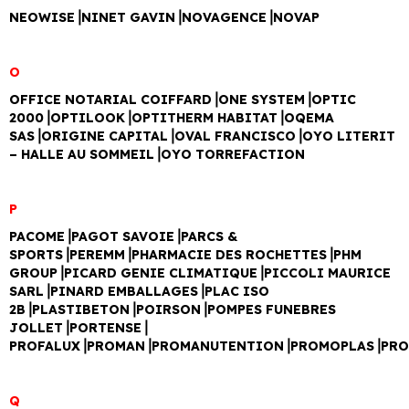
NEOWISE⎥NINET GAVIN⎥NOVAGENCE⎥NOVAP
O
OFFICE NOTARIAL COIFFARD⎥ONE SYSTEM⎥OPTIC
2000⎥OPTILOOK⎥OPTITHERM HABITAT⎥OQEMA
SAS⎥ORIGINE CAPITAL⎥OVAL FRANCISCO⎥OYO LITERIT
– HALLE AU SOMMEIL⎥OYO TORREFACTION
P
PACOME⎥PAGOT SAVOIE⎥PARCS &
SPORTS⎥PEREMM⎥PHARMACIE DES ROCHETTES⎥PHM
GROUP⎥PICARD GENIE CLIMATIQUE⎥PICCOLI MAURICE
SARL⎥PINARD EMBALLAGES⎥PLAC ISO
2B⎥PLASTIBETON⎥POIRSON⎥POMPES FUNEBRES
JOLLET⎥PORTENSE⎥
PROFALUX⎥PROMAN⎥PROMANUTENTION⎥PROMOPLAS⎥PR
Q