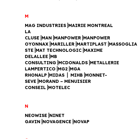
M
MAG INDUSTRIES⎥MAIRIE MONTREAL
LA
CLUSE⎥MAN⎥MANPOWER⎥MANPOWER
OYONNAX⎥MARILLER⎥MARTIPLAST⎥MASSOGLIA
STE⎥MAT TECHNOLOGIC⎥MAXIME
DELALLEE⎥MB
CONSULTING⎥MCDONALDS⎥METALLERIE
LAMPERTICO⎥MG2⎥MGA
RHONALP⎥MIDAS ⎥ MIHB⎥MONNET-
SEVE⎥MORAND – MENUISIER
CONSEIL⎥MOTELEC
N
NEOWISE⎥NINET
GAVIN⎥NOVAGENCE⎥NOVAP