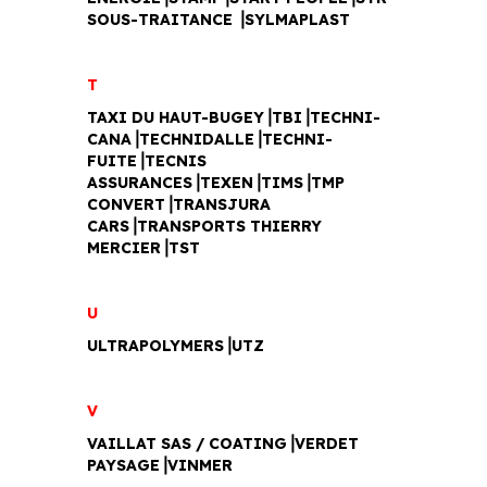
SOUS-TRAITANCE ⎥SYLMAPLAST
T
TAXI DU HAUT-BUGEY⎥TBI⎥TECHNI-
CANA⎥TECHNIDALLE⎥TECHNI-
FUITE⎥TECNIS
ASSURANCES⎥TEXEN⎥TIMS⎥TMP
CONVERT⎥TRANSJURA
CARS⎥TRANSPORTS THIERRY
MERCIER⎥TST
U
ULTRAPOLYMERS⎥UTZ
V
VAILLAT SAS / COATING⎥VERDET
PAYSAGE⎥VINMER