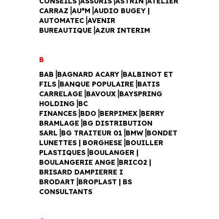
CONSEILS⎥ASSURIS⎥ASTRIN⎥ATELIER
CARRAZ⎥AU*M⎥AUDIO BUGEY |
AUTOMATEC⎥AVENIR
BUREAUTIQUE⎥AZUR INTERIM
B
BAB⎥BAGNARD ACARY⎥BALBINOT ET
FILS⎥BANQUE POPULAIRE⎥BATIS
CARRELAGE⎥BAVOUX⎥BAYSPRING
HOLDING⎥BC
FINANCES⎥BDO⎥BERPIMEX⎥BERRY
BRAMLAGE
⎥BG DISTRIBUTION
SARL⎥BG TRAITEUR 01⎥BMW⎥BONDET
LUNETTES | BORGHESE⎥BOUILLER
PLASTIQUES⎥BOULANGER |
BOULANGERIE ANGE⎥BRICO2 |
BRISARD DAMPIERRE I
BRODART⎥BROPLAST | BS
CONSULTANTS