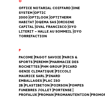
O
OFFICE NOTARIAL COIFFARD⎥ONE
SYSTEM⎥OPTIC
2000⎥OPTILOOK⎥OPTITHERM
HABITAT⎥OQEMA SAS⎥ORIGINE
CAPITAL⎥OVAL FRANCISCO⎥OYO
LITERIT – HALLE AU SOMMEIL⎥OYO
TORREFACTION
P
PACOME⎥PAGOT SAVOIE⎥PARCS &
SPORTS⎥PEREMM⎥PHARMACIE DES
ROCHETTES⎥PHM GROUP⎥PICARD
GENIE CLIMATIQUE⎥PICCOLI
MAURICE SARL⎥PINARD
EMBALLAGES⎥PLAC ISO
2B⎥PLASTIBETON⎥POIRSON⎥POMPES
FUNEBRES JOLLET⎥PORTENSE⎥
PROFALUX⎥PROMAN⎥PROMANUTENTION⎥PROMO