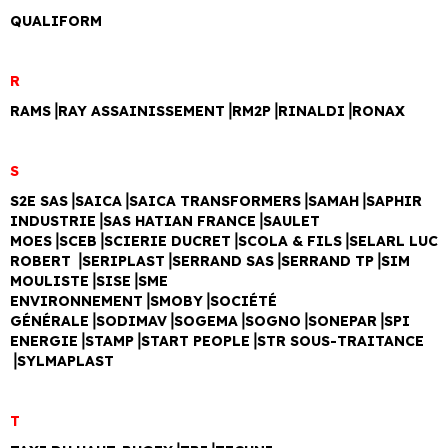
QUALIFORM
R
RAMS⎥RAY ASSAINISSEMENT⎥RM2P⎥RINALDI⎥
RONAX
S
S2E SAS⎥SAICA⎥SAICA TRANSFORMERS⎥SAMAH⎥SAPHIR
INDUSTRIE⎥SAS HATIAN FRANCE⎥SAULET
MOES⎥SCEB⎥SCIERIE DUCRET⎥SCOLA & FILS⎥SELARL LUC
ROBERT ⎥SERIPLAST⎥SERRAND SAS⎥SERRAND TP⎥SIM
MOULISTE⎥SISE⎥SME
ENVIRONNEMENT⎥SMOBY⎥SOCIÉTÉ
GÉNÉRALE⎥SODIMAV⎥SOGEMA⎥SOGNO⎥SONEPAR⎥SPI
ENERGIE⎥STAMP⎥START PEOPLE⎥STR SOUS-TRAITANCE
⎥SYLMAPLAST
T