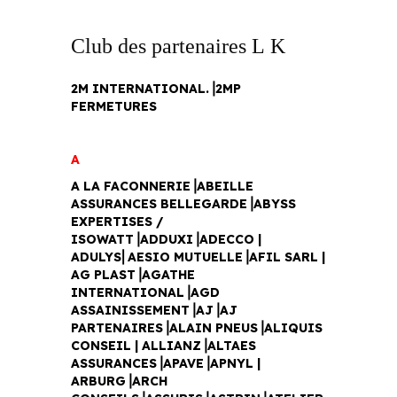
Club des partenaires
2M INTERNATIONAL.⎥2MP
FERMETURES
A
A LA FACONNERIE⎥ABEILLE
ASSURANCES BELLEGARDE⎥ABYSS
EXPERTISES /
ISOWATT⎥ADDUXI⎥ADECCO |
ADULYS⎜AESIO MUTUELLE⎥AFIL SARL |
AG PLAST⎥AGATHE
INTERNATIONAL⎥AGD
ASSAINISSEMENT⎥AJ⎥AJ
PARTENAIRES⎥ALAIN PNEUS⎥ALIQUIS
CONSEIL | ALLIANZ⎥ALTAES
ASSURANCES⎥APAVE⎥APNYL |
ARBURG⎥ARCH