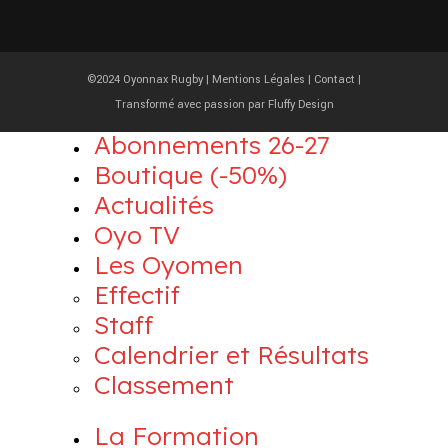
©2024 Oyonnax Rugby |
Mentions Légales
|
Contact
|
Transformé avec passion par
Fluffy Design
Abonnements 26-27
Boutique (-50%)
Actualités
Oyo TV
Les Oyomen
Effectif
Staff
Calendrier et Résultats
Classement
La Formation