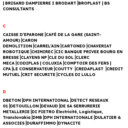
| BRISARD DAMPIERRE I BRODART⎥BROPLAST | BS
CONSULTANTS
C
CAISSE D’EPARGNE⎥CAFÉ DE LA GARE (SAINT-
AMOUR)⎥CARON
DEMOLITION⎥CARREL’AIN⎥CARTONEO⎥CHAVERIAT
ROBOTIQUE⎥CHIMIREC⎥CIC BANQUE PRIVEE BOURG EN
BRESSE⎥CLAYENS NP⎥CLE DU SOL⎥CLERC
MECA⎥CODIPLAS | COLUXIA⎥COMPTOIR DES FERS |
CPA⎥LE CONSERVATEUR⎥COUTTY ⎥CREDAPLAST ⎥CREDIT
MUTUEL⎥CRIT SECURITE⎥CYCLES DI LULLO
D
DBETON⎥DPH INTERNATIONAL⎥DETECT RESEAUX
01⎥DETOUILLON⎥DEVAUD⎥DE SA SERRURERIE
METALLERIE⎥DI PIETRO Électricité, Logistique,
Translovakia⎥DMB⎥DPH INTERNATIONALE⎥DULATIER &
ASSOCIES⎥DURAFFIMMO⎥DYNACITE