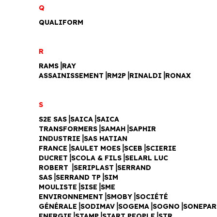
Q
QUALIFORM
R
RAMS⎥RAY
ASSAINISSEMENT⎥RM2P⎥RINALDI⎥
RONAX
S
S2E SAS⎥SAICA⎥SAICA
TRANSFORMERS⎥SAMAH⎥SAPHIR
INDUSTRIE⎥SAS HATIAN
FRANCE⎥SAULET MOES⎥SCEB⎥SCIERIE
DUCRET⎥SCOLA & FILS⎥SELARL LUC
ROBERT ⎥SERIPLAST⎥SERRAND
SAS⎥SERRAND TP⎥SIM
MOULISTE⎥SISE⎥SME
ENVIRONNEMENT⎥SMOBY⎥SOCIÉTÉ
GÉNÉRALE⎥SODIMAV⎥SOGEMA⎥SOGNO⎥SONEPAR
ENERGIE⎥STAMP⎥START PEOPLE⎥STR