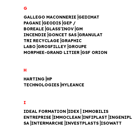
G
GALLEGO MACONNERIE⎥GEDIMAT
PAGANI⎥GEODIS⎥GEP /
BOREALE⎥GLASS’INOV⎥GM
INCENDIE⎥GONCET SAS⎥GRANULAT
TRI RECYCLAGE⎥GRAPHIC
LABO⎥GROSFILLEY⎥GROUPE
MORPHEE-GRAND LITIER⎥GSF ORION
H
HARTING⎥HP
TECHNOLOGIES⎥HYLEANCE
I
IDEAL FORMATION⎥IDEX⎥ IMMOBILIS
ENTREPRISE⎥IMMOCLEAN⎥INFIPLAST⎥INGENIP
SA⎥INTERMARCHE⎥INVESTPLASTS⎥ISOWATT