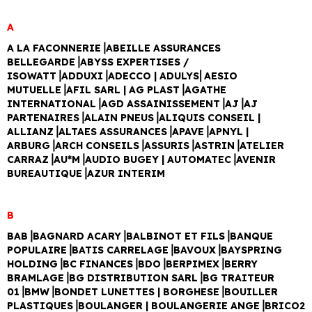
A
A LA FACONNERIE⎥ABEILLE ASSURANCES
BELLEGARDE⎥ABYSS EXPERTISES /
ISOWATT⎥ADDUXI⎥ADECCO | ADULYS⎜AESIO
MUTUELLE⎥AFIL SARL | AG PLAST⎥AGATHE
INTERNATIONAL⎥AGD ASSAINISSEMENT⎥AJ⎥AJ
PARTENAIRES⎥ALAIN PNEUS⎥ALIQUIS CONSEIL |
ALLIANZ⎥ALTAES ASSURANCES⎥APAVE⎥APNYL |
ARBURG⎥ARCH CONSEILS⎥ASSURIS⎥ASTRIN⎥ATELIER
CARRAZ⎥AU*M⎥AUDIO BUGEY | AUTOMATEC⎥AVENIR
BUREAUTIQUE⎥AZUR INTERIM
B
BAB⎥BAGNARD ACARY⎥BALBINOT ET FILS⎥BANQUE
POPULAIRE⎥BATIS CARRELAGE⎥BAVOUX⎥BAYSPRING
HOLDING⎥BC FINANCES⎥BDO⎥BERPIMEX⎥BERRY
BRAMLAGE
⎥BG DISTRIBUTION SARL⎥BG TRAITEUR
01⎥BMW⎥BONDET LUNETTES | BORGHESE⎥BOUILLER
PLASTIQUES⎥BOULANGER | BOULANGERIE ANGE⎥BRICO2