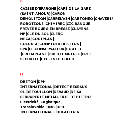
C
CAISSE D’EPARGNE⎥CAFÉ DE LA GARE
(SAINT-AMOUR)⎥CARON
DEMOLITION⎥CARREL’AIN⎥CARTONEO⎥CHAVERI
ROBOTIQUE⎥CHIMIREC⎥CIC BANQUE
PRIVEE BOURG EN BRESSE⎥CLAYENS
NP⎥CLE DU SOL⎥CLERC
MECA⎥CODIPLAS |
COLUXIA⎥COMPTOIR DES FERS |
CPA⎥LE CONSERVATEUR⎥COUTTY
⎥CREDAPLAST ⎥CREDIT MUTUEL⎥CRIT
SECURITE⎥CYCLES DI LULLO
D
DBETON⎥DPH
INTERNATIONAL⎥DETECT RESEAUX
01⎥DETOUILLON⎥DEVAUD⎥DE SA
SERRURERIE METALLERIE⎥DI PIETRO
Électricité, Logistique,
Translovakia⎥DMB⎥DPH
INTERNATIONALE⎥DULATIER &