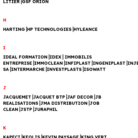
LITIER⎥GSF ORION
H
HARTING⎥HP TECHNOLOGIES⎥HYLEANCE
I
IDEAL FORMATION⎥IDEX⎥ IMMOBILIS
ENTREPRISE⎥IMMOCLEAN⎥INFIPLAST⎥INGENIPLAST⎥INJ
SA⎥INTERMARCHE⎥INVESTPLASTS⎥ISOWATT
J
JACQUEMET⎥JACQUET BTP⎥JAF DECOR⎥JB
REALISATIONS⎥JMA DISTRIBUTION⎥JOB
CLEAN⎥JSTP⎥JURAPHIL
K
KAPECI⎥KEOLIS⎥KEVIN PAYSAGE⎥KING VERT