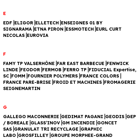
E
EDF⎥ELIGOR⎥ELLETECH⎥ENSEIGNES 01 BY
SIGNARAMA⎥ETNA PIRON⎥ESSMOTECH⎥EURL CURT
NICOLAS⎥EUROVIA
F
FAMY TP VALSERHÔNE⎥FAR EAST BARBECUE⎥FENWICK
LINDE⎥FEODOR⎥FERMOB⎥FERRO TP⎥FIDUCIAL Expertise,
SC⎥FOMM⎥FOURNIER POLYMERS⎥FRANCE COLORS⎥
FRANCE PARE-BRISE⎥FROID ET MACHINES⎥FROMAGERIE
SEIGNEMARTIN
G
GALLEGO MACONNERIE⎥GEDIMAT PAGANI⎥GEODIS⎥GEP
/ BOREALE⎥GLASS’INOV⎥GM INCENDIE⎥GONCET
SAS⎥GRANULAT TRI RECYCLAGE⎥GRAPHIC
LABO⎥GROSFILLEY⎥GROUPE MORPHEE-GRAND