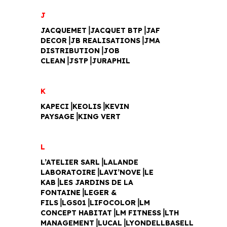
J
JACQUEMET⎥JACQUET BTP⎥JAF
DECOR⎥JB REALISATIONS⎥JMA
DISTRIBUTION⎥JOB
CLEAN⎥JSTP⎥JURAPHIL
K
KAPECI⎥KEOLIS⎥KEVIN
PAYSAGE⎥KING VERT
L
L’ATELIER SARL⎥LALANDE
LABORATOIRE⎥LAVI’NOVE⎥LE
KAB⎥LES JARDINS DE LA
FONTAINE⎥LEGER &
FILS⎥LGS01⎥LIFOCOLOR⎥LM
CONCEPT HABITAT⎥LM FITNESS⎥LTH
MANAGEMENT⎥LUCAL⎥LYONDELLBASELL