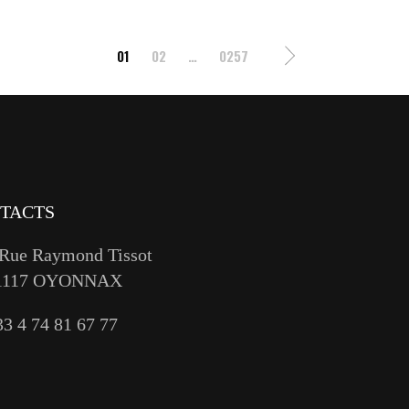
01
02
…
0257
TACTS
 Rue Raymond Tissot
1117 OYONNAX
33 4 74 81 67 77