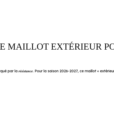
 MAILLOT EXTÉRIEUR PO
ar la 𝒓𝒆́𝒔𝒊𝒔𝒕𝒂𝒏𝒄𝒆. Pour la saison 2026-2027, ce maillot « extér