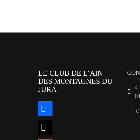
Pagination
des
publications
LE CLUB DE L’AIN
CON
DES MONTAGNES DU
4
JURA
0
facebook
+
x