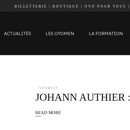
BILLETTERIE
|
BOUTIQUE
|
OYO POUR TOUS
Effectif
Staff
Calendrier et Résultats
ACTUALITÉS
LES OYOMEN
LA FORMATION
Classement
Effectif
Staff
Calendrier et Résultats
SPORTIF
JOHANN AUTHIER :
Classement
READ MORE