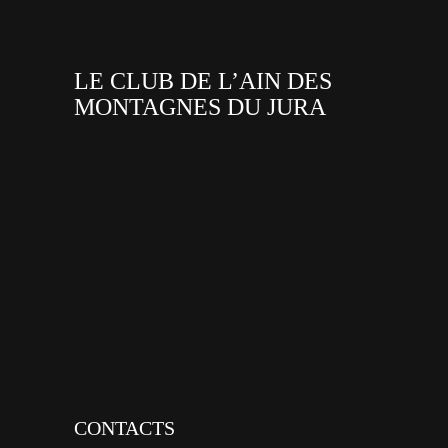
LE CLUB DE L’AIN DES
MONTAGNES DU JURA
facebook
x
instagram
tiktok
youtube
linkedin
CONTACTS