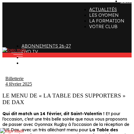
CONT
ACTUALITÉS
ffectif
Organigramme
Clubs de supporters
LES OYOMEN
LA FORMATION
taff
Contact
Devenir bénévole
VOTRE CLUB
alendrier et Résultats
L’histoire des Oyomen
Club SMOBY
Classement
Anciens Oyomen
ABONNEMENTS 26-27
Stade Charles-Mathon
OYO TV
FAN ZONE
Oyomen Factory
CONTACT
otre territoire
Billetterie
4 février 2025
LE MENU DE « LA TABLE DES SUPPORTERS »
DE DAX
Qui dit match un 14 février, dit Saint-Valentin !
Et pour
l’occasion, c’est une très belle soirée que nous vous proposons
de passer avec Oyonnax Rugby à l’occasion de la réception de
l’US Dax, avec un très alléchant menu pour
La Table des