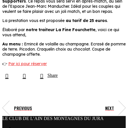
Supporters
. Ce repas vous sera servi en après-match, au sein
de l’Espace Jean-Marc Manducher. Idéal pour les couples qui
veulent se faire plaisir avec un joli match, et un bon repas.
La prestation vous est proposée
au tarif de 25 euros
.
Élaboré par
notre traiteur La Fine Fourchette
, voici ce qui
vous attend,
Au menu :
Emincé de volaille au champagne. Ecrasé de pomme
de terre. Picodon. Craquelin choix au chocolat. Coupe de
champagne offerte.
👉
Par ici pour réserver
Share
PREVIOUS
NEXT
LE CLUB DE L’AIN DES MONTAGNES DU JURA
facebook