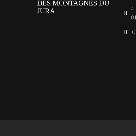
DES MONTAGNES DU
4
JURA
0
facebook
+
x
instagram
tiktok
youtube
linkedin