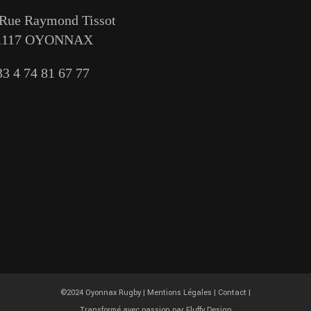
 Rue Raymond Tissot
1117 OYONNAX
33 4 74 81 67 77
©2024 Oyonnax Rugby |
Mentions Légales
|
Contact
|
Transformé avec passion par
Fluffy Design