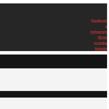
facebook
x
instagram
tiktok
youtube
linkedin