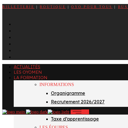
BILLETTERIE
|
BOUTIQUE
|
OYO POUR TOUS
|
BUS
ACTUALITÉS
LES OYOMEN
LA FORMATION
INFORMATIONS
Organigramme
Recrutement 2026/2027
Tournoi Sainvoirin
Taxe d’apprentissage
LES ÉQUIPES