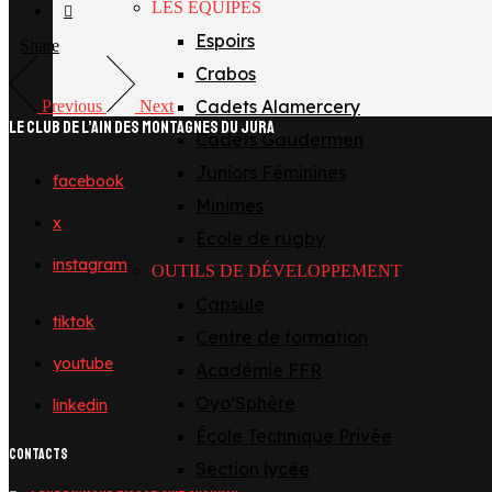
LES ÉQUIPES
Espoirs
Share
Crabos
Cadets Alamercery
Previous
Next
LE CLUB DE L’AIN DES MONTAGNES DU JURA
Cadets Gaudermen
Juniors Féminines
facebook
Minimes
x
École de rugby
instagram
OUTILS DE DÉVELOPPEMENT
Capsule
tiktok
Centre de formation
youtube
Académie FFR
Oyo’Sphère
linkedin
École Technique Privée
CONTACTS
Section lycée