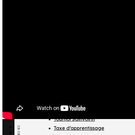
Section collège
Formations professionnelles
VOTRE CLUB
ABONNEMENTS 26-27
OYO TV
FAN ZONE
CONTACT
ACTUALITÉS
LES OYOMEN
LA FORMATION
INFORMATIONS
Organigramme
Recrutement 2026/2027
Tournoi Sainvoirin
Taxe d’apprentissage