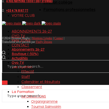
4 Rue Raymond Tissot 01117 OYONNAX
Section collège
Formations professionnelles
+33 4 74 81 67 77
VOTRE CLUB
ABONNEMENTS 26-27
OYO TV
©2024 Oyonnax Rugby |
Mentions Légales
|
Contact
|
FAN ZONE
Transformé avec passion par
Fluffy Design
CONTACT
Abonnements 26-27
Boutique (-50%)
Actualités
Oyo TV
Les Oyomen
Effectif
Staff
Calendrier et Résultats
Classement
La Formation
INFORMATIONS
Organigramme
Tournoi Sainvoirin