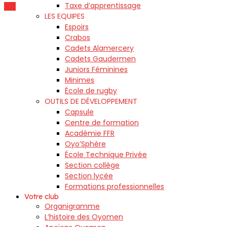
Taxe d’apprentissage
LES EQUIPES
Espoirs
Crabos
Cadets Alamercery
Cadets Gaudermen
Juniors Féminines
Minimes
École de rugby
OUTILS DE DÉVELOPPEMENT
Capsule
Centre de formation
Académie FFR
Oyo’Sphère
École Technique Privée
Section collège
Section lycée
Formations professionnelles
Votre club
Organigramme
L’histoire des Oyomen