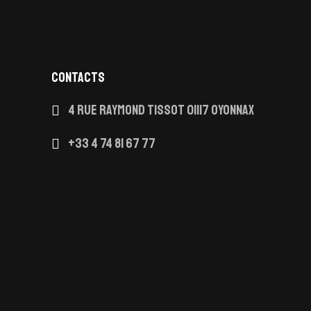
youtube
linkedin
CONTACTS
4 Rue Raymond Tissot 01117 OYONNAX
+33 4 74 81 67 77