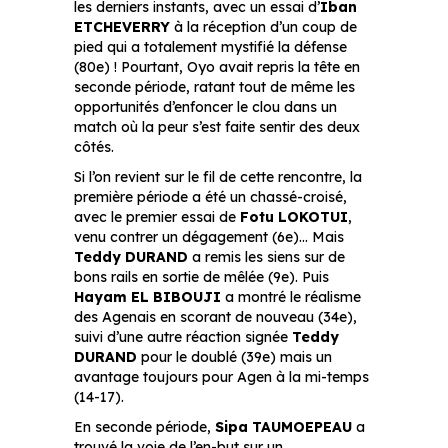
les derniers instants, avec un essai d’
Iban
ETCHEVERRY
à la réception d’un coup de
pied qui a totalement mystifié la défense
(80e) ! Pourtant, Oyo avait repris la tête en
seconde période, ratant tout de même les
opportunités d’enfoncer le clou dans un
match où la peur s’est faite sentir des deux
côtés.
Si l’on revient sur le fil de cette rencontre, la
première période a été un chassé-croisé,
avec le premier essai de
Fotu LOKOTUI
,
venu contrer un dégagement (6e)… Mais
Teddy DURAND
a remis les siens sur de
bons rails en sortie de mêlée (9e). Puis
Hayam EL BIBOUJI
a montré le réalisme
des Agenais en scorant de nouveau (34e),
suivi d’une autre réaction signée
Teddy
DURAND
pour le doublé (39e) mais un
avantage toujours pour Agen à la mi-temps
(14-17).
En seconde période,
Sipa TAUMOEPEAU
a
trouvé la voie de l’en-but sur un