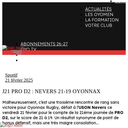
CONT
ACTUALITÉS
ffectif
Organigramme
Clubs de supporters
LES OYOMEN
LA FORMATION
taff
Contact
Devenir bénévole
VOTRE CLUB
alendrier et Résultats
L’histoire des Oyomen
Club SMOBY
Classement
Anciens Oyomen
ABONNEMENTS 26-27
Stade Charles-Mathon
OYO TV
FAN ZONE
Oyomen Factory
CONTACT
otre territoire
Sportif
21 février 2025
J21 PRO D2 : NEVERS 21-19 OYONNAX
Malheureusement, c’est une troisième rencontre de rang sans
victoire pour Oyonnax Rugby, défait à l’
USON Nevers
ce
vendredi 21 février pour le compte de la 21ème journée de
PRO
D2
, sur le score de 21 à 19. Un résultat synonyme de point de
bonus défensif, mais une très maigre consolation…