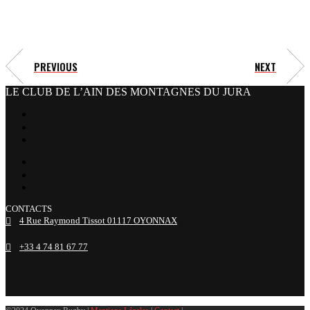
PREVIOUS
NEXT
LE CLUB DE L’AIN DES MONTAGNES DU JURA
facebook
x
instagram
tiktok
youtube
linkedin
CONTACTS
4 Rue Raymond Tissot 01117 OYONNAX
+33 4 74 81 67 77