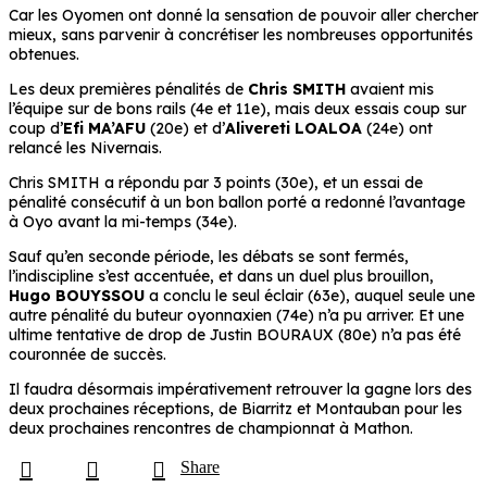
Car les Oyomen ont donné la sensation de pouvoir aller chercher
mieux, sans parvenir à concrétiser les nombreuses opportunités
obtenues.
Les deux premières pénalités de
Chris SMITH
avaient mis
l’équipe sur de bons rails (4e et 11e), mais deux essais coup sur
coup d’
Efi MA’AFU
(20e) et d’
Alivereti LOALOA
(24e) ont
relancé les Nivernais.
Chris SMITH a répondu par 3 points (30e), et un essai de
pénalité consécutif à un bon ballon porté a redonné l’avantage
à Oyo avant la mi-temps (34e).
Sauf qu’en seconde période, les débats se sont fermés,
l’indiscipline s’est accentuée, et dans un duel plus brouillon,
Hugo BOUYSSOU
a conclu le seul éclair (63e), auquel seule une
autre pénalité du buteur oyonnaxien (74e) n’a pu arriver. Et une
ultime tentative de drop de Justin BOURAUX (80e) n’a pas été
couronnée de succès.
Il faudra désormais impérativement retrouver la gagne lors des
deux prochaines réceptions, de Biarritz et Montauban pour les
deux prochaines rencontres de championnat à Mathon.
Share