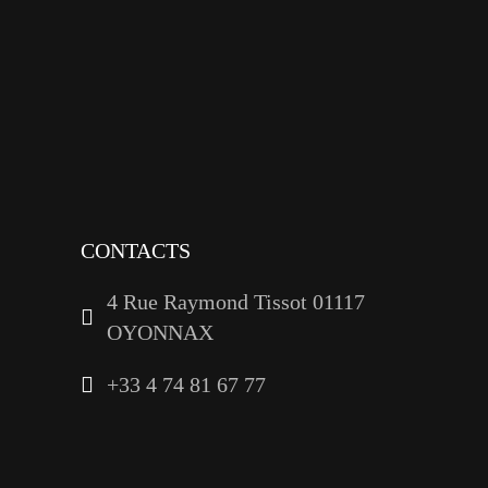
x
instagram
tiktok
youtube
linkedin
CONTACTS
4 Rue Raymond Tissot 01117
OYONNAX
+33 4 74 81 67 77