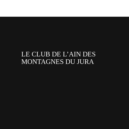
LE CLUB DE L’AIN DES
MONTAGNES DU JURA
facebook
x
instagram
tiktok
youtube
linkedin