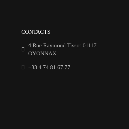
linkedin
CONTACTS
4 Rue Raymond Tissot 01117
OYONNAX
+33 4 74 81 67 77