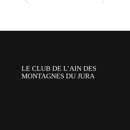
LE CLUB DE L’AIN DES
MONTAGNES DU JURA
facebook
x
instagram
tiktok
youtube