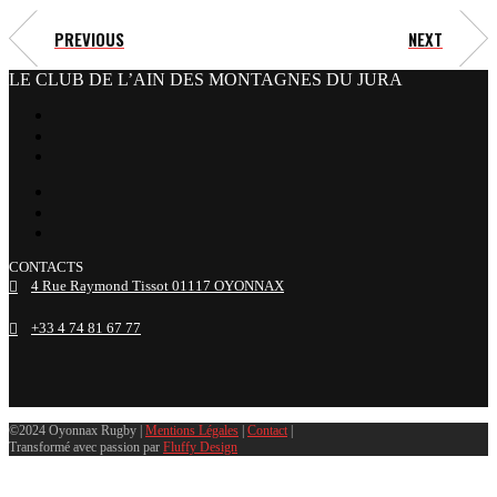
PREVIOUS
NEXT
LE CLUB DE L’AIN DES MONTAGNES DU JURA
facebook
x
instagram
tiktok
youtube
linkedin
CONTACTS
4 Rue Raymond Tissot 01117 OYONNAX
+33 4 74 81 67 77
©2024 Oyonnax Rugby |
Mentions Légales
|
Contact
|
Transformé avec passion par
Fluffy Design