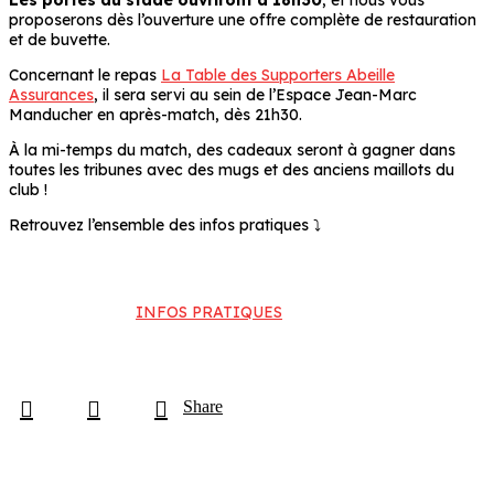
Les portes du stade ouvriront à 18h30
, et nous vous
proposerons dès l’ouverture une offre complète de restauration
et de buvette.
Concernant le repas
La Table des Supporters Abeille
Assurances
, il sera servi au sein de l’Espace Jean-Marc
Manducher en après-match, dès 21h30.
À la mi-temps du match, des cadeaux seront à gagner dans
toutes les tribunes avec des mugs et des anciens maillots du
club !
Retrouvez l’ensemble des infos pratiques ⤵️
INFOS PRATIQUES
Share