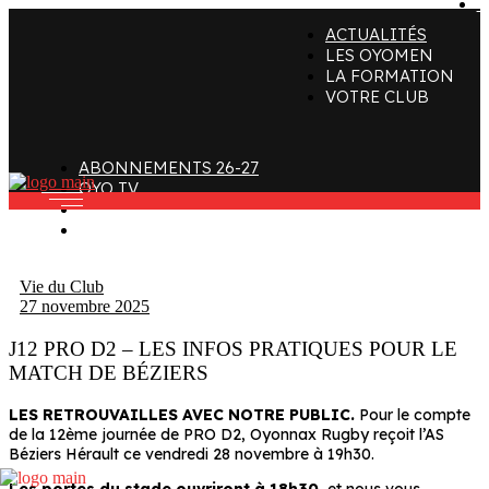
C
ACTUALITÉS
ffectif
Organigramme
Clubs de supporters
LES OYOMEN
LA FORMATION
taff
Contact
Devenir bénévole
VOTRE CLUB
alendrier et Résultats
L’histoire des Oyomen
Club SMOBY
Classement
Anciens Oyomen
ABONNEMENTS 26-27
Stade Charles-Mathon
OYO TV
FAN ZONE
Oyomen Factory
CONTACT
otre territoire
Vie du Club
27 novembre 2025
J12 PRO D2 – LES INFOS PRATIQUES POUR LE
MATCH DE BÉZIERS
LES RETROUVAILLES AVEC NOTRE PUBLIC.
Pour le compte
de la 12ème journée de PRO D2, Oyonnax Rugby reçoit l’AS
Béziers Hérault ce vendredi 28 novembre à 19h30.