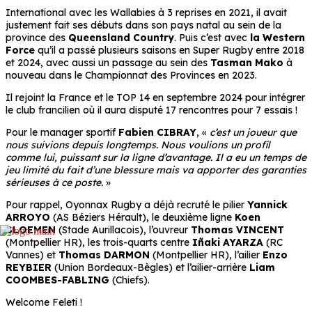
International avec les Wallabies à 3 reprises en 2021, il avait
justement fait ses débuts dans son pays natal au sein de la
province des
Queensland Country
. Puis c’est avec
la Western
Force
qu’il a passé plusieurs saisons en Super Rugby entre 2018
et 2024, avec aussi un passage au sein des
Tasman Mako
à
nouveau dans le Championnat des Provinces en 2023.
Il rejoint la France et le TOP 14 en septembre 2024 pour intégrer
le club francilien où il aura disputé 17 rencontres pour 7 essais !
Pour le manager sportif
Fabien CIBRAY
, «
c’est un joueur que
nous suivions depuis longtemps. Nous voulions un profil
comme lui, puissant sur la ligne d’avantage. Il a eu un temps de
jeu limité du fait d’une blessure mais va apporter des garanties
sérieuses à ce poste.
»
Pour rappel, Oyonnax Rugby a déjà recruté le pilier
Yannick
ARROYO
(AS Béziers Hérault), le deuxième ligne
Koen
BLOEMEN
(Stade Aurillacois), l’ouvreur
Thomas VINCENT
(Montpellier HR), les trois-quarts centre
Iñaki AYARZA
(RC
Vannes) et
Thomas DARMON
(Montpellier HR), l’ailier
Enzo
REYBIER
(Union Bordeaux-Bègles) et l’ailier-arrière
Liam
COOMBES-FABLING
(Chiefs).
Welcome Feleti !