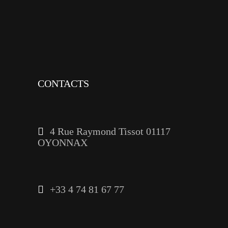
youtube
linkedin
CONTACTS
4 Rue Raymond Tissot 01117
OYONNAX
+33 4 74 81 67 77