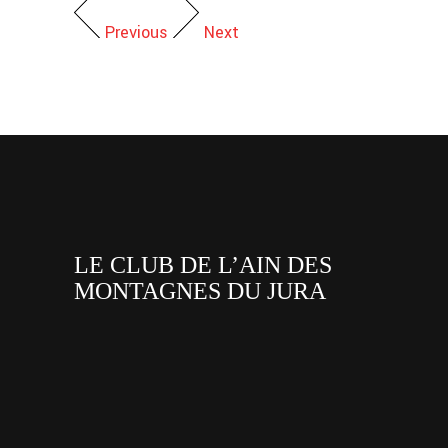
Previous
Next
LE CLUB DE L’AIN DES
MONTAGNES DU JURA
facebook
x
instagram
tiktok