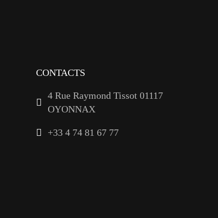
youtube
linkedin
CONTACTS
4 Rue Raymond Tissot 01117
OYONNAX
+33 4 74 81 67 77