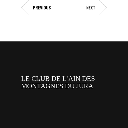
PREVIOUS
NEXT
LE CLUB DE L’AIN DES
MONTAGNES DU JURA
facebook
x
instagram
tiktok