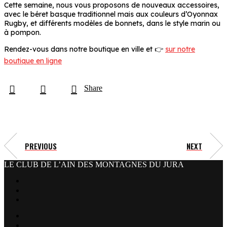
Cette semaine, nous vous proposons de nouveaux accessoires,
avec le béret basque traditionnel mais aux couleurs d’Oyonnax
Rugby, et différents modèles de bonnets, dans le style marin ou
à pompon.
Rendez-vous dans notre boutique en ville et 👉
sur notre
boutique en ligne
Share
PREVIOUS
NEXT
LE CLUB DE L’AIN DES MONTAGNES DU JURA
facebook
x
instagram
tiktok
youtube