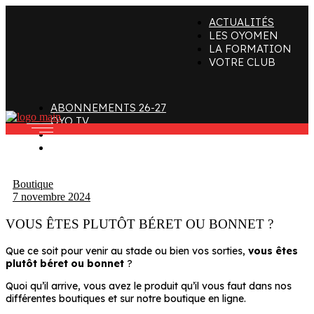
ACTUALITÉS
ffectif
Organigramme
Clubs de supporters
LES OYOMEN
LA FORMATION
taff
Contact
Devenir bénévole
VOTRE CLUB
alendrier et Résultats
L’histoire des Oyomen
Club SMOBY
Classement
Anciens Oyomen
ABONNEMENTS 26-27
Stade Charles-Mathon
OYO TV
FAN ZONE
Oyomen Factory
CONTACT
otre territoire
Boutique
7 novembre 2024
VOUS ÊTES PLUTÔT BÉRET OU BONNET ?
Que ce soit pour venir au stade ou bien vos sorties,
vous êtes
plutôt béret ou bonnet
?
Quoi qu’il arrive, vous avez le produit qu’il vous faut dans nos
différentes boutiques et sur notre boutique en ligne.