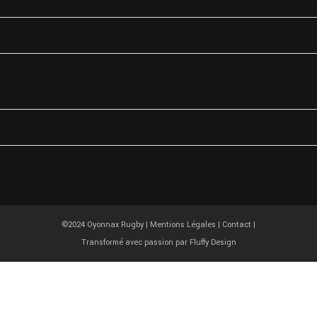
17 OYONNAX
33 4 74 81 67 77
©2024 Oyonnax Rugby |
Mentions Légales
|
Contact
|
Transformé avec passion par
Fluffy Design