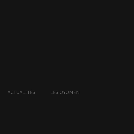
ACTUALITÉS
LES OYOMEN
MONTAUBAN /
OYONNAX
Read More