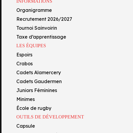
INFORMATIONS
Capsule
Organigramme
Centre de formation
Recrutement 2026/2027
Académie FFR
Tournoi Sainvoirin
Oyo’Sphère
Taxe d’apprentissage
École Technique Privée
LES ÉQUIPES
Section lycée
Espoirs
Section collège
Crabos
Formations professionnelles
Cadets Alamercery
Cadets Gaudermen
Juniors Féminines
Minimes
École de rugby
OUTILS DE DÉVELOPPEMENT
Capsule