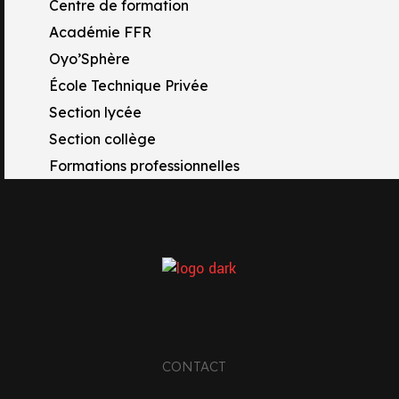
Centre de formation
Académie FFR
Oyo’Sphère
École Technique Privée
Section lycée
Section collège
Formations professionnelles
TACTS
CONTACT
 Rue Raymond Tissot