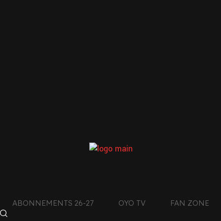
MONTAUBAN /
OYONNAX
Read More
LE CLUB DE L’AIN
CON
DES MONTAGNES DU
JURA
ABONNEMENTS 26-27
OYO TV
FAN ZONE
facebook
4