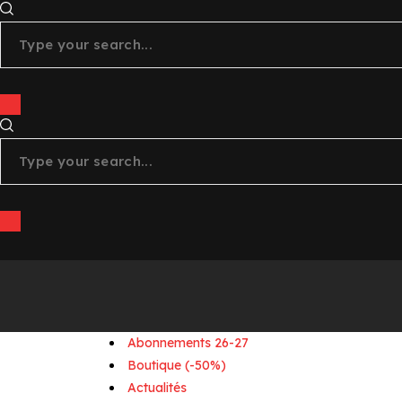
x
011
instagram
tiktok
+
youtube
linkedin
Abonnements 26-27
Boutique (-50%)
Actualités