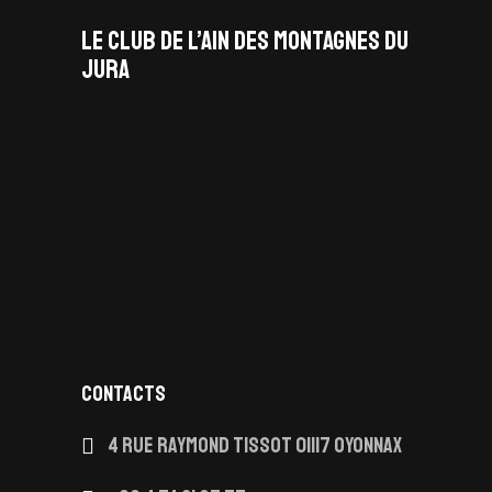
LE CLUB DE L’AIN DES MONTAGNES DU
JURA
facebook
x
instagram
tiktok
youtube
linkedin
CONTACTS
4 Rue Raymond Tissot 01117 OYONNAX