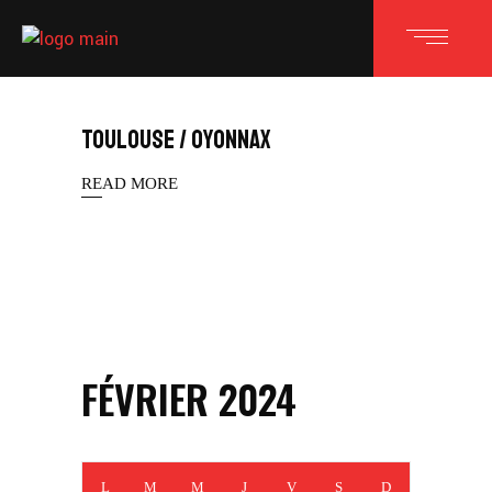
TOULOUSE / OYONNAX
READ MORE
FÉVRIER 2024
L
M
M
J
V
S
D