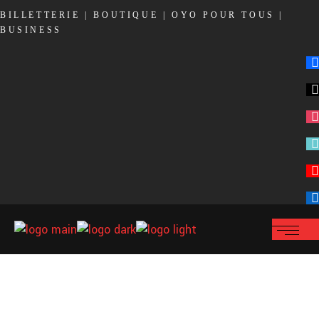
BILLETTERIE
|
BOUTIQUE
|
OYO POUR TOUS
|
BUSINESS
fa
x
in
tik
yo
lin