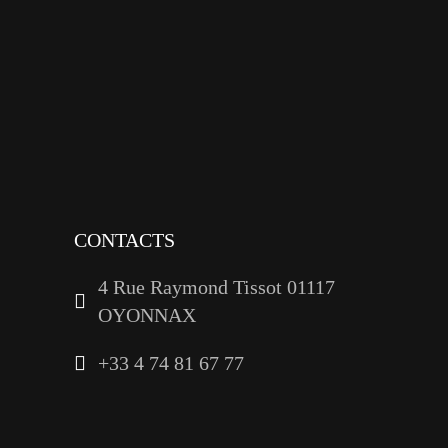
x
instagram
tiktok
youtube
linkedin
CONTACTS
4 Rue Raymond Tissot 01117
OYONNAX
+33 4 74 81 67 77