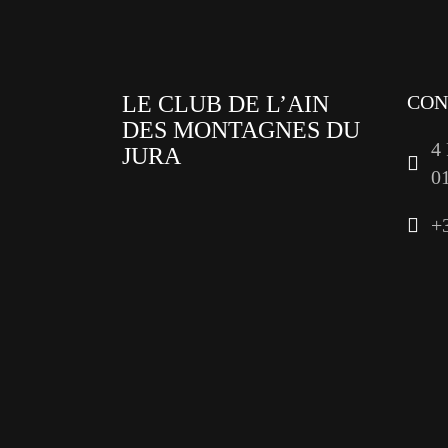
LE CLUB DE L’AIN
CON
DES MONTAGNES DU
4
JURA
0
facebook
+
x
instagram
tiktok
youtube
linkedin