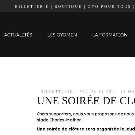
BILLETTERIE
|
BOUTIQUE
|
OYO POUR TOUS
Effectif
Staff
Calendrier et Résultats
ACTUALITÉS
LES OYOMEN
LA FORMATION
Classement
Effectif
Staff
Calendrier et Résultats
BILLETTERIE
,
VIE DU CLUB
24 MA
UNE SOIRÉE DE CL
Classement
Chers supporters, nous vous proposons de nous
stade Charles-Mathon.
Une soirée de clôture sera organisée le jeudi