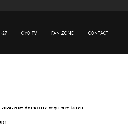
instag
tiktok
Clubs de supporters
youtub
Devenir bénévole
linkedin
Club SMOBY
-27
OYO TV
FAN ZONE
CONTACT
Clubs de supporters
Devenir bénévole
Club SMOBY
on 2024-2025 de PRO D2
, et qui aura lieu au
us !