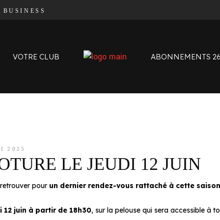
|
BUSINESS
Organigramme
Contact
L’histoire des Oyomen
VOTRE CLUB
ABONNEMENTS 26
Anciens Oyomen
Stade Charles-Mathon
Oyomen Factory
Notre territoire
Organigramme
Contact
L’histoire des Oyomen
I 2025
OTURE LE JEUDI 12 JUIN
Anciens Oyomen
Stade Charles-Mathon
 retrouver pour
un dernier rendez-vous rattaché à cette sais
Oyomen Factory
Notre territoire
 12 juin à partir de 18h30
, sur la pelouse qui sera accessible à to