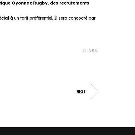
utique Oyonnax Rugby
,
des recrutements
cial
à un tarif préférentiel. Il sera concocté par
SHARE
NEXT