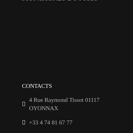
facebook
x
instagram
tiktok
youtube
linkedin
CONTACTS
4 Rue Raymond Tissot 01117
OYONNAX
+33 4 74 81 67 77