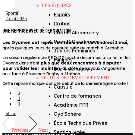
LES ÉQUIPES
Sportif
Espoirs
2 mai 2025
Crabos
UNE REPRISE AVEC DÉTERMINATION
Cadets Alamercery
Cadets Gaudermen
Les Oyomen ont repris l’entrainement ce vendredi 2 mai
,
après quelques jours de coupure suite au match à Grenoble.
Juniors Féminines
La saison régulière de PRO D2 touche désormais à sa fin, et les
Minimes
Oyonnaxiens n’ont
plus que deux rencontres à disputer
École de rugby
pour valider leur maintien
, du côté de Soyaux-Angoulême
puis face à Provence Rugby à Mathon.
OUTILS DE DÉVELOPPEMENT
Cette reprise marque donc le début de la dernière ligne droite !
Capsule
Centre de formation
Académie FFR
Oyo’Sphère
Share
École Technique Privée
Previous
Next
Section lycée