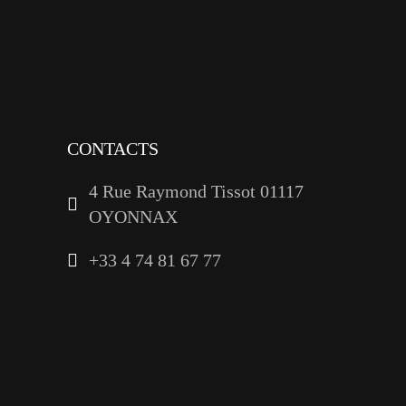
tiktok
youtube
linkedin
CONTACTS
4 Rue Raymond Tissot 01117
OYONNAX
+33 4 74 81 67 77