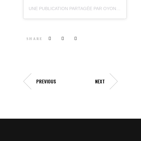
UNE PUBLICATION PARTAGÉE PAR OYONNAX RUGBY OFFICIEL (@OYONNAXRUGBY)
SHARE
PREVIOUS
NEXT