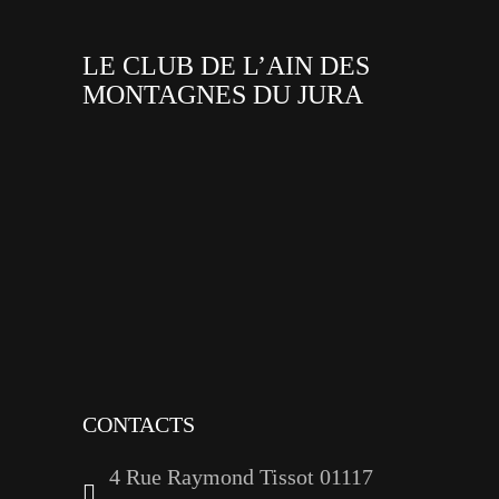
LE CLUB DE L’AIN DES
MONTAGNES DU JURA
facebook
x
instagram
tiktok
youtube
linkedin
CONTACTS
4 Rue Raymond Tissot 01117