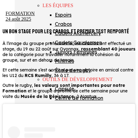
LES ÉQUIPES
FORMATION
Espoirs
24 août 2025
Crabos
UN BON STAGE POUR LES CRABOS, ET PREMIER TEST REMPORTÉ
Cadets Alamercery
Cadets Gaudermen
À l’image du groupe professionnel, les
Crabos
ont effectué un
stage, du 19 au 22 août sur Oyonnax,
rassemblant 40 joueurs
Juniors Féminines
de la catégorie pour travailler notamment la cohésion du
groupe, sur et en dehors du terrain.
Minimes
École de rugby
Et cette semaine s’est conclue par une victoire en amical contre
les U12 du
RCS Rumilly
, 36 à 17.
OUTILS DE DÉVELOPPEMENT
Outre le rugby,
les valeurs sont importantes pour notre
Capsule
Formation
et le groupe a profité de cette semaine pour une
visite du
Musée de la Résistance
, à Nantua.
Centre de formation
Académie FFR
Oyo’Sphère
École Technique Privée
Section lycée