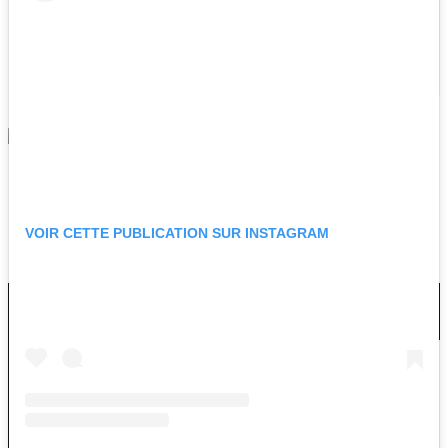
Section collège
Formations
professionnelles
VOTRE CLUB
ABONNEMENTS 26-27
OYO TV
FAN ZONE
CONTACT
VOIR CETTE PUBLICATION SUR INSTAGRAM
ACTUALITÉS
LES OYOMEN
LA FORMATION
INFORMATIONS
Organigramme
Recrutement 2026/2027
Tournoi Sainvoirin