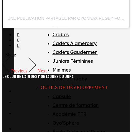
Taxe d’apprentissage
LES ÉQUIPES
UNE PUBLICATION PARTAGÉE PAR OYONNAX RUGBY FORMATION (@OYONNAXRUGBYFORMATION)
Espoirs
Crabos
Cadets Alamercery
Cadets Gaudermen
Share
Juniors Féminines
Minimes
Previous
Next
LE CLUB DE L’AIN DES MONTAGNES DU JURA
École de rugby
facebook
OUTILS DE DÉVELOPPEMENT
Capsule
x
Centre de formation
instagram
Académie FFR
Oyo’Sphère
tiktok
École Technique Privée