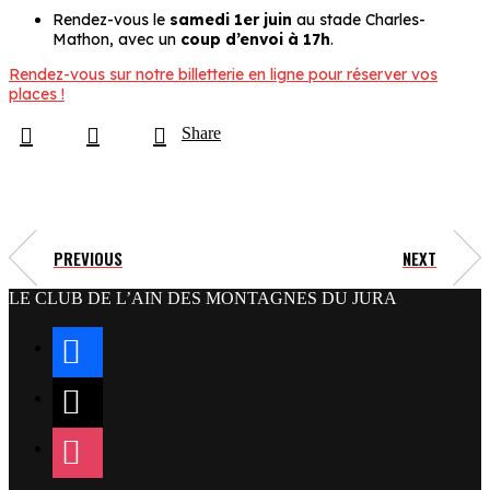
Rendez-vous le
samedi 1er juin
au stade Charles-
Mathon, avec un
coup d’envoi à 17h
.
Rendez-vous sur notre billetterie en ligne pour réserver vos
places !
Share
PREVIOUS
NEXT
LE CLUB DE L’AIN DES MONTAGNES DU JURA
facebook
x
instagram