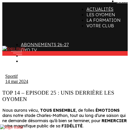
CONT
ACTUALITÉS
ffectif
Organigramme
Clubs de supporters
LES OYOMEN
LA FORMATION
taff
Contact
Devenir bénévole
VOTRE CLUB
alendrier et Résultats
L’histoire des Oyomen
Club SMOBY
Classement
Anciens Oyomen
ABONNEMENTS 26-27
Stade Charles-Mathon
OYO TV
FAN ZONE
Oyomen Factory
CONTACT
otre territoire
Sportif
14 mai 2024
TOP 14 – EPISODE 25 : UNIS DERRIÈRE LES
OYOMEN
Nous aurons vécu,
TOUS ENSEMBLE
, de folles
ÉMOTIONS
dans notre stade Charles-Mathon, tout au long d’une saison qui
ne demande désormais qu’à bien se terminer, pour
REMERCIER
notre magnifique public de sa
FIDÉLITÉ
.