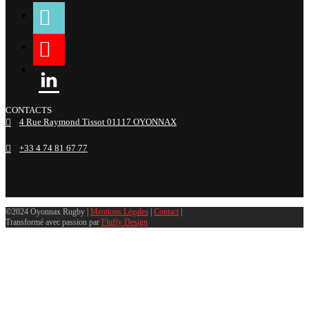
tiktok
youtube
linkedin
CONTACTS
4 Rue Raymond Tissot 01117 OYONNAX
+33 4 74 81 67 77
©2024 Oyonnax Rugby |
Mentions Légales
|
Contact
|
Transformé avec passion par
Fluffy Design