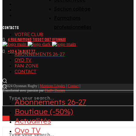
tiktok
Section collège
youtube
linkedin
Formations
professionnelles
CONTACTS
VOTRE CLUB
4 Rue Raymond Tissot 01117 OYONNAX
+33 4 74 81 67 77
ABONNEMENTS 26-27
OYO TV
FAN ZONE
CONTACT
©2024 Oyonnax Rugby |
Mentions Légales
|
Contact
|
Transformé avec passion par
Fluffy Design
Abonnements 26-27
Boutique (-50%)
Actualités
Oyo TV