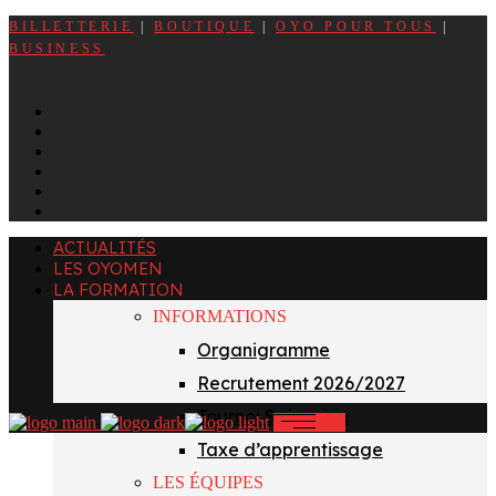
BILLETTERIE
|
BOUTIQUE
|
OYO POUR TOUS
|
BUSINESS
f
x
i
t
y
l
ACTUALITÉS
LES OYOMEN
LA FORMATION
INFORMATIONS
Organigramme
Recrutement 2026/2027
Tournoi Sainvoirin
Taxe d’apprentissage
LES ÉQUIPES