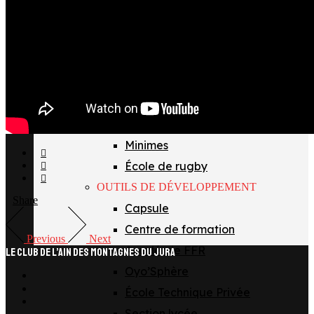
LES ÉQUIPES
Espoirs
Crabos
Cadets Alamercery
Cadets Gaudermen
Juniors Féminines
Minimes
École de rugby
OUTILS DE DÉVELOPPEMENT
Share
Capsule
Centre de formation
Previous
Next
Académie FFR
LE CLUB DE L’AIN DES MONTAGNES DU JURA
Oyo’Sphère
facebook
x
École Technique Privée
instagram
Section lycée