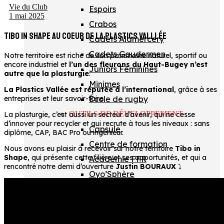
Vie du Club
Espoirs
1 mai 2025
Crabos
TIBO IN SHAPE AU COEUR DE LA PLASTICS VALLLÉE
Cadets Alamercery
Cadets Gaudermen
Notre territoire est riche de son patrimoine naturel, sportif ou
encore industriel et
l’un des fleurons du Haut-Bugey n’est
Juniors Féminines
autre que la plasturgie
.
Minimes
La Plastics Vallée est réputée à l’international
, grâce à ses
École de rugby
entreprises et leur savoir-faire.
OUTILS DE DÉVELOPPEMENT
La plasturgie, c’est aussi un secteur d’avenir, qui ne cesse
d’innover pour recycler et qui recrute à tous les niveaux : sans
Capsule
diplôme, CAP, BAC Pro ou ingénieur.
Centre de formation
Nous avons eu plaisir à recevoir sur notre territoire
Tibo in
Shape
, qui présente cette filière et ses opportunités, et qui a
Académie FFR
rencontré notre demi d’ouverture
Justin BOURAUX
⤵️
Oyo’Sphère
École Technique Privée
Section lycée
Section collège