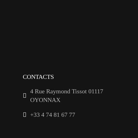
x
instagram
tiktok
youtube
linkedin
CONTACTS
4 Rue Raymond Tissot 01117
OYONNAX
+33 4 74 81 67 77