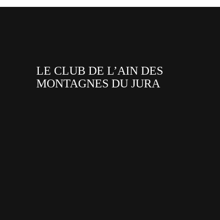
LE CLUB DE L’AIN DES
MONTAGNES DU JURA
facebook
x
instagram
tiktok
youtube
linkedin