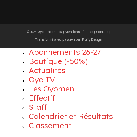
©2024 Oyonnax Rugby |
Mentions Légales
|
Contact
|
Transformé avec passion par
Fluffy Design
Abonnements 26-27
Boutique (-50%)
Actualités
Oyo TV
Les Oyomen
Effectif
Staff
Calendrier et Résultats
Classement