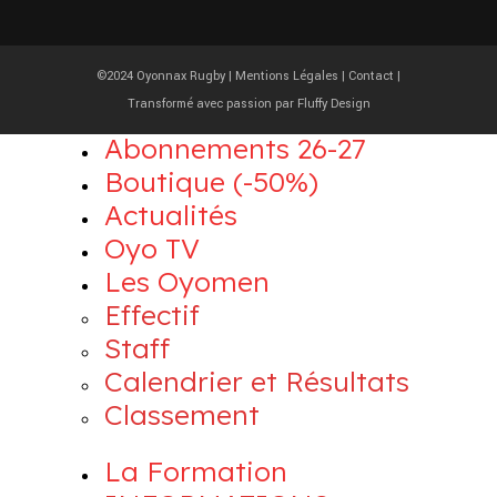
©2024 Oyonnax Rugby |
Mentions Légales
|
Contact
|
Transformé avec passion par
Fluffy Design
Abonnements 26-27
Boutique (-50%)
Actualités
Oyo TV
Les Oyomen
Effectif
Staff
Calendrier et Résultats
Classement
La Formation