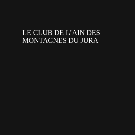
LE CLUB DE L’AIN DES
MONTAGNES DU JURA
facebook
x
instagram
tiktok
youtube
linkedin