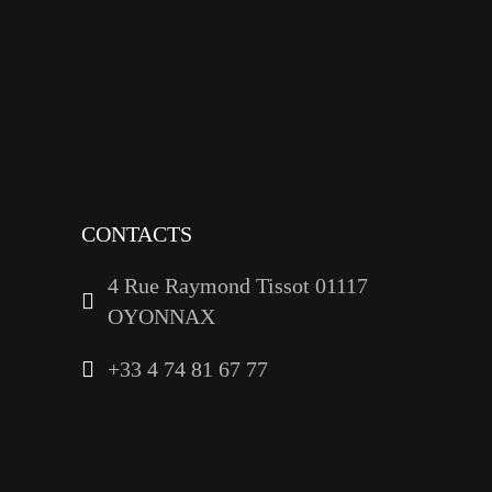
instagram
tiktok
youtube
linkedin
CONTACTS
4 Rue Raymond Tissot 01117
OYONNAX
+33 4 74 81 67 77