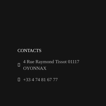
instagram
tiktok
youtube
linkedin
CONTACTS
4 Rue Raymond Tissot 01117
OYONNAX
+33 4 74 81 67 77