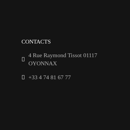
youtube
linkedin
CONTACTS
4 Rue Raymond Tissot 01117
OYONNAX
+33 4 74 81 67 77