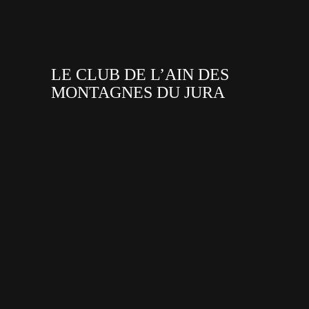
LE CLUB DE L’AIN DES
MONTAGNES DU JURA
facebook
x
instagram
tiktok
youtube
linkedin