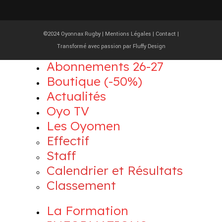
©2024 Oyonnax Rugby |
Mentions Légales
|
Contact
|
Transformé avec passion par
Fluffy Design
Abonnements 26-27
Boutique (-50%)
Actualités
Oyo TV
Les Oyomen
Effectif
Staff
Calendrier et Résultats
Classement
La Formation