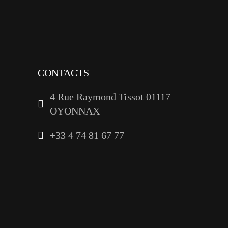
youtube
linkedin
CONTACTS
4 Rue Raymond Tissot 01117
OYONNAX
+33 4 74 81 67 77