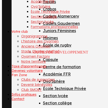
Académie FFR
Espoirs
Oyo’Sphère
Crabos
École Technique Privée
Cadets Alamercery
Section collège
Section lycée
Cadets Gaudermen
Formations professionnelles
Juniors Féminines
Votre club
Organigramme
Minimes
L’histoire des Oyomen
École de rugby
Anciens Oyomen
Stade Charles-Mathon
OUTILS DE DÉVELOPPEMENT
Oyomen Factory
Capsule
Notre territoire
Taxe d’apprentissage
Centre de formation
Devenez volontaire
Académie FFR
Fan Zone
Clubs de supporters
Oyo’Sphère
Devenir bénévoles
École Technique Privée
Club SMOBY
Infos pratiques
Section lycée
Contact
Section collège