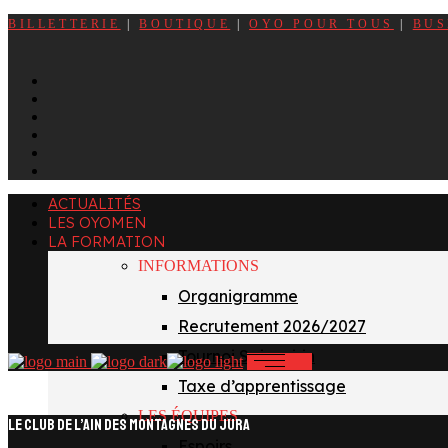
BILLETTERIE
|
BOUTIQUE
|
OYO POUR TOUS
|
BUS
ACTUALITÉS
LES OYOMEN
LA FORMATION
INFORMATIONS
Organigramme
Recrutement 2026/2027
Tournoi Sainvoirin
Taxe d’apprentissage
LES ÉQUIPES
LE CLUB DE L’AIN DES MONTAGNES DU JURA
Espoirs