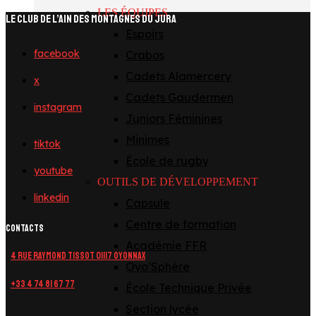
LES ÉQUIPES
LE CLUB DE L’AIN DES MONTAGNES DU JURA
Espoirs
facebook
Crabos
Cadets Alamercery
x
Cadets Gaudermen
instagram
Juniors Féminines
Minimes
tiktok
École de rugby
youtube
OUTILS DE DÉVELOPPEMENT
linkedin
Capsule
Centre de formation
CONTACTS
Académie FFR
4 Rue Raymond Tissot 01117 OYONNAX
Oyo’Sphère
+33 4 74 81 67 77
École Technique Privée
Section lycée