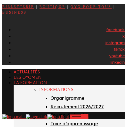
BILLETTERIE
|
BOUTIQUE
|
OYO POUR TOUS
|
BUSINESS
facebook
x
instagram
tiktok
youtube
linkedin
ACTUALITÉS
LES OYOMEN
LA FORMATION
INFORMATIONS
Organigramme
Recrutement 2026/2027
Tournoi Sainvoirin
Taxe d’apprentissage