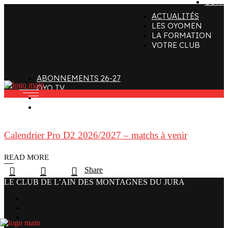
CONT
ACTUALITÉS
ffectif
Organigramme
Clubs de supporters
LES OYOMEN
LA FORMATION
taff
Contact
Devenir bénévole
VOTRE CLUB
alendrier et Résultats
L’histoire des Oyomen
Club SMOBY
Classement
Anciens Oyomen
ABONNEMENTS 26-27
Stade Charles-Mathon
OYO TV
FAN ZONE
Oyomen Factory
CONTACT
otre territoire
Calendrier Pro D2 2026/2027 – matchs à venir
READ MORE
Share
LE CLUB DE L’AIN DES MONTAGNES DU JURA
facebook
x
instagram