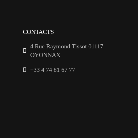
linkedin
CONTACTS
4 Rue Raymond Tissot 01117
OYONNAX
+33 4 74 81 67 77