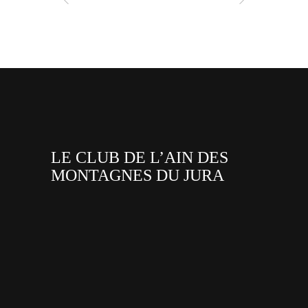
LE CLUB DE L’AIN DES
MONTAGNES DU JURA
facebook
x
instagram
tiktok
youtube