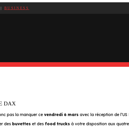
|
BUSINESS
E DAX
 donc pas la manquer ce
vendredi 6 mars
avec la réception de l’U
ter des
buvettes
et des
food trucks
à votre disposition aux quatre