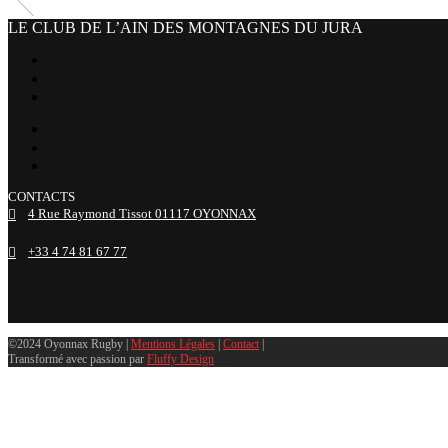
LE CLUB DE L’AIN DES MONTAGNES DU JURA
facebook
x
instagram
tiktok
youtube
linkedin
CONTACTS
4 Rue Raymond Tissot 01117 OYONNAX
+33 4 74 81 67 77
©2024 Oyonnax Rugby |
Mentions Légales
|
Contact
|
Transformé avec passion par
Fluffy Design