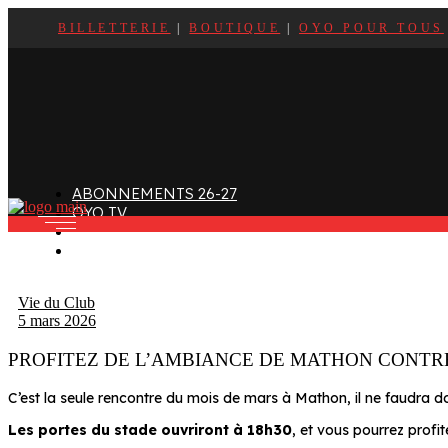
BILLETTERIE
|
BOUTIQUE
|
OYO POUR TOUS
ffectif
Organigramme
Clubs de supporters
taff
Contact
Devenir bénévole
alendrier et Résultats
L’histoire des Oyomen
Club SMOBY
Classement
Anciens Oyomen
Stade Charles-Mathon
ABONNEMENTS 26-27
Oyomen Factory
OYO TV
otre territoire
FAN ZONE
CONTACT
Vie du Club
5 mars 2026
PROFITEZ DE L’AMBIANCE DE MATHON CONTR
C’est la seule rencontre du mois de mars à Mathon, il ne faudra
Les portes du stade ouvriront à 18h30
, et vous pourrez profi