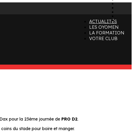
x
instagr
tiktok
youtube
linkedin
ACTUALITÉS
LES OYOMEN
LA FORMATION
VOTRE CLUB
S Dax pour la 23ème journée de
PRO D2
.
 coins du stade pour boire et manger.